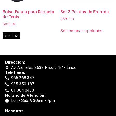
Bolso Funda para Raqueta
Set 3 Pelotas de Frontón
de Tenis
S/
29.00
S/
59.00
Seleccionar opciones
Leer más
Dirección:
Av. Arenales 2632 Piso 9 "B" - Lince
Teléfonos:
965 268 347
935 350 187
01 304 0433
Horario de Atención:
Lun - Sab: 9:30am - 7pm
Nosotros: