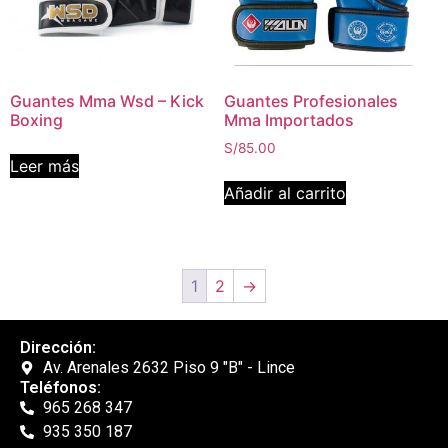
Guantes Mma Wsd – Kick
Guantes Profesionales
Boxing
Mma Importados
S/
85.00
Leer más
Añadir al carrito
1
2
→
Dirección:
Av. Arenales 2632 Piso 9 "B" - Lince
Teléfonos:
965 268 347
935 350 187