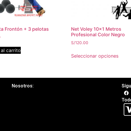
a Frontón + 3 pelotas
Net Voley 10×1 Metros
Profesional Color Negro
0
S/
120.00
al carrito
Seleccionar opciones
Nosotros:
Síg
Tod