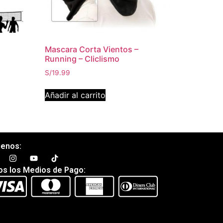
Mascara Corta Vientos –
Running – Cliclismo
S/
19.99
Añadir al carrito
uenos:
os los Medios de Pago: