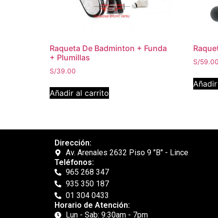
Raqueta De Badminton + Funda
Raquet
+ Plumillas
S/
59.0
S/
39.00
Añadir 
Añadir al carrito
Dirección:
Av. Arenales 2632 Piso 9 "B" - Lince
Teléfonos:
965 268 347
935 350 187
01 304 0433
Horario de Atención:
Lun - Sab: 9:30am - 7pm