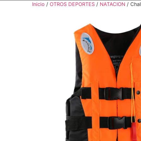
Inicio
/
OTROS DEPORTES
/
NATACION
/ Chal