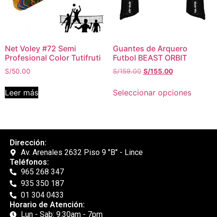
Net Voley #72 Semi
Guantes de Arquero
Profesional Color Tutifruti
Futbol BEAST ORBIT
S/
50.00
S/
159.00
S/
155.00
Leer más
Seleccionar opciones
Dirección:
Av. Arenales 2632 Piso 9 "B" - Lince
Teléfonos:
965 268 347
935 350 187
01 304 0433
Horario de Atención:
Lun - Sab: 9:30am - 7pm