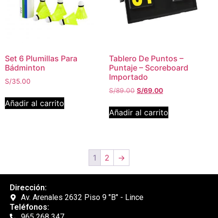
Set 6 Plumillas Para
Tablero De Puntos –
Bádminton
Puntaje – Scoreboard
Importado
S/
35.00
S/
89.00
S/
69.00
Añadir al carrito
Añadir al carrito
1
2
→
Dirección:
Av. Arenales 2632 Piso 9 "B" - Lince
Teléfonos:
965 268 347