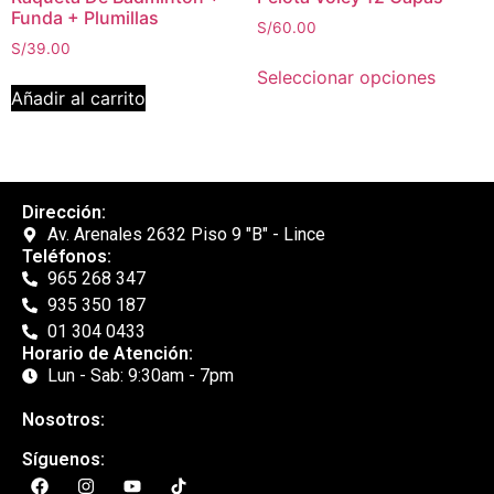
Funda + Plumillas
S/
60.00
S/
39.00
Seleccionar opciones
Añadir al carrito
Dirección:
Av. Arenales 2632 Piso 9 "B" - Lince
Teléfonos:
965 268 347
935 350 187
01 304 0433
Horario de Atención:
Lun - Sab: 9:30am - 7pm
Nosotros:
Síguenos: