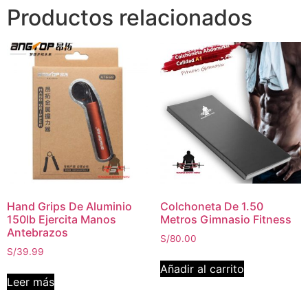
Productos relacionados
Hand Grips De Aluminio
Colchoneta De 1.50
150lb Ejercita Manos
Metros Gimnasio Fitness
Antebrazos
S/
80.00
S/
39.99
Añadir al carrito
Leer más