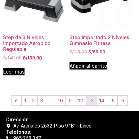
Step de 3 Niveles
Step Importado 2 Niveles
Importado Aeróbico
Gimnasio Fitness
Regulable
S/
119.00
S/
69.00
S/
149.00
S/
139.00
Añadir al carrito
Leer más
←
1
2
3
…
10
11
12
13
14
15
→
Dirección:
Av. Arenales 2632 Piso 9 "B" - Lince
Teléfonos:
965 268 347