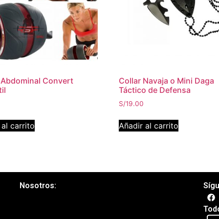
 Abdominal Convert
Collar Navaja o Mini Daga
il
Táctico de Defensa
0
S/
19.00
al carrito
Añadir al carrito
Nosotros:
Síg
Tod