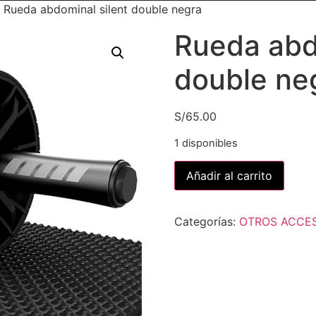
 Rueda abdominal silent double negra
Rueda abd
double ne
S/
65.00
1 disponibles
Añadir al carrito
Categorías:
OTROS ACCE