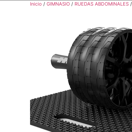
Inicio
/
GIMNASIO
/
RUEDAS ABDOMINALES
/