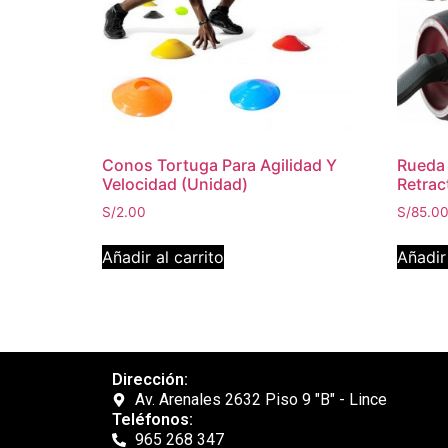
Conos Tortuga Para Agilidad Y
Rueda
Velocidad (Unidad)
Retract
S/
2.00
S/
85.0
Añadir al carrito
Añadir 
Dirección:
Av. Arenales 2632 Piso 9 "B" - Lince
Teléfonos:
965 268 347