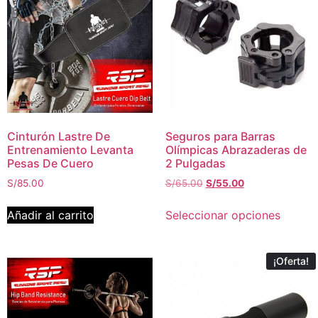
Cinturón Lastre De
Seguros para Barras
Entrenamiento Levanta
Olímpicas Abrazaderas de
Pesas De Cuero
2 Pulgadas
S/
85.00
S/
65.00
S/
55.00
Añadir al carrito
Seleccionar opciones
¡Oferta!