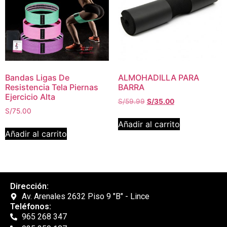
Bandas Ligas De
ALMOHADILLA PARA
Resistencia Tela Piernas
BARRA
Ejercicio Alta
S/
59.99
S/
35.00
S/
75.00
Añadir al carrito
Añadir al carrito
Dirección:
Av. Arenales 2632 Piso 9 "B" - Lince
Teléfonos:
965 268 347