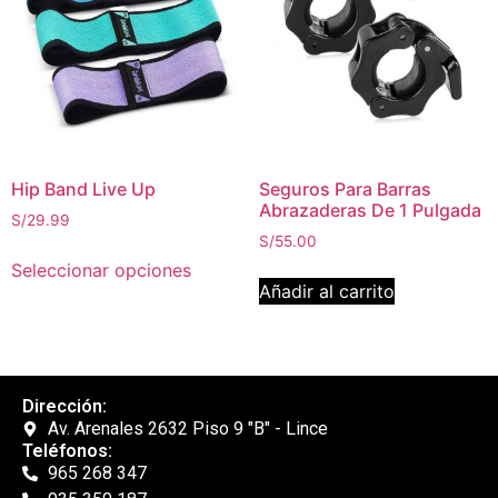
Hip Band Live Up
Seguros Para Barras
Abrazaderas De 1 Pulgada
S/
29.99
S/
55.00
Seleccionar opciones
Añadir al carrito
Dirección:
Av. Arenales 2632 Piso 9 "B" - Lince
Teléfonos:
965 268 347