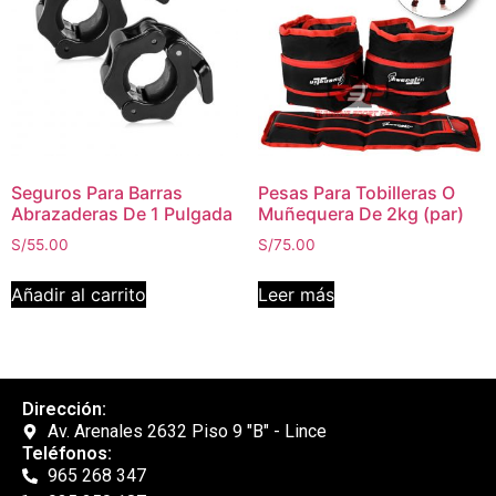
Seguros Para Barras
Pesas Para Tobilleras O
Abrazaderas De 1 Pulgada
Muñequera De 2kg (par)
S/
55.00
S/
75.00
Añadir al carrito
Leer más
Dirección:
Av. Arenales 2632 Piso 9 "B" - Lince
Teléfonos:
965 268 347