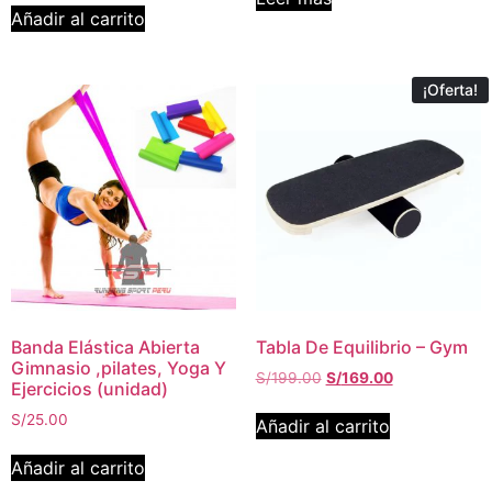
Añadir al carrito
¡Oferta!
Banda Elástica Abierta
Tabla De Equilibrio – Gym
Gimnasio ,pilates, Yoga Y
S/
199.00
S/
169.00
Ejercicios (unidad)
S/
25.00
Añadir al carrito
Añadir al carrito