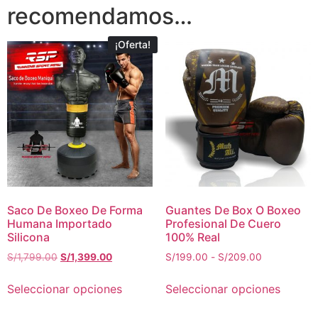
recomendamos…
¡Oferta!
Saco De Boxeo De Forma
Guantes De Box O Boxeo
Humana Importado
Profesional De Cuero
Silicona
100% Real
S/
1,799.00
S/
1,399.00
S/
199.00
-
S/
209.00
Seleccionar opciones
Seleccionar opciones