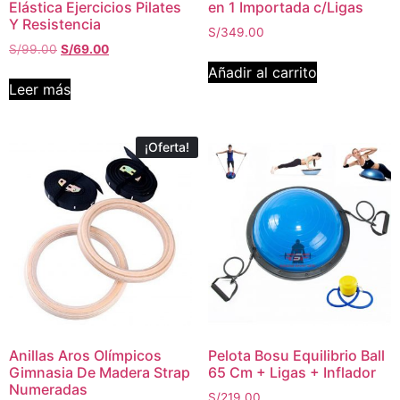
Elástica Ejercicios Pilates
en 1 Importada c/Ligas
Y Resistencia
S/
349.00
S/
99.00
S/
69.00
Añadir al carrito
Leer más
¡Oferta!
Anillas Aros Olímpicos
Pelota Bosu Equilibrio Ball
Gimnasia De Madera Strap
65 Cm + Ligas + Inflador
Numeradas
S/
219.00