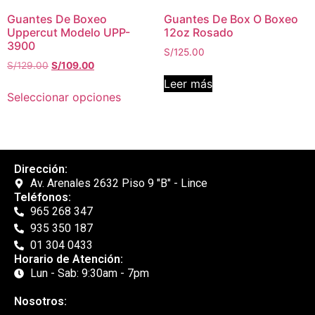
Guantes De Boxeo
Guantes De Box O Boxeo
Uppercut Modelo UPP-
12oz Rosado
3900
S/
125.00
S/
129.00
S/
109.00
Leer más
Seleccionar opciones
Dirección:
Av. Arenales 2632 Piso 9 "B" - Lince
Teléfonos:
965 268 347
935 350 187
01 304 0433
Horario de Atención:
Lun - Sab: 9:30am - 7pm
Nosotros: