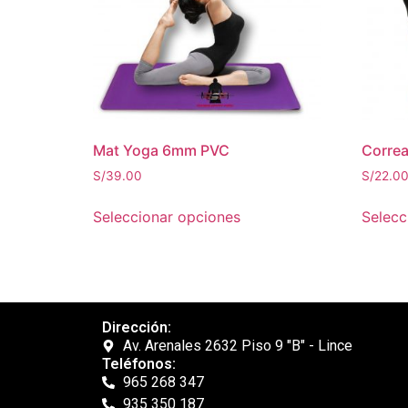
Mat Yoga 6mm PVC
Correa
S/
39.00
S/
22.0
Seleccionar opciones
Selecc
Dirección:
Av. Arenales 2632 Piso 9 "B" - Lince
Teléfonos:
965 268 347
935 350 187