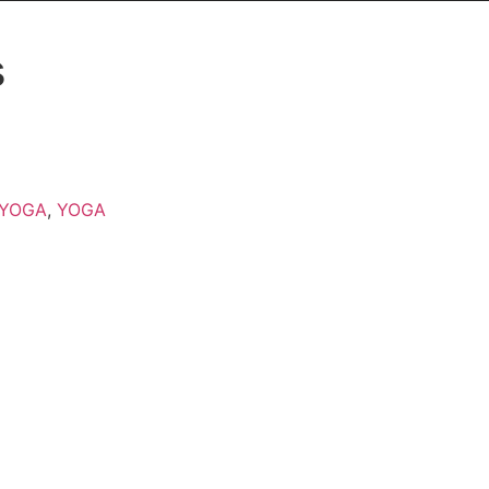
s
 YOGA
,
YOGA