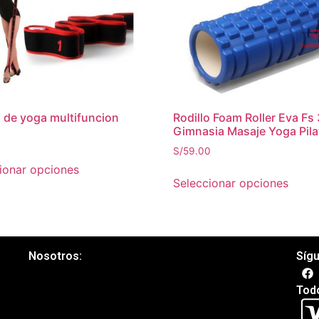
 de yoga multifuncion
Rodillo Foam Roller Eva Fs
Gimnasia Masaje Yoga Pila
0
S/
59.00
ionar opciones
Seleccionar opciones
Nosotros:
Síg
Tod