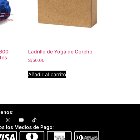
 300
Ladrillo de Yoga de Corcho
tes
S/
50.00
Añadir al carrito
uenos:
os los Medios de Pago: