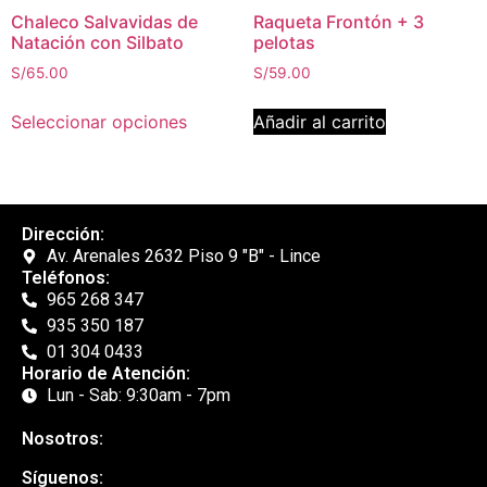
Chaleco Salvavidas de
Raqueta Frontón + 3
Natación con Silbato
pelotas
S/
65.00
S/
59.00
Seleccionar opciones
Añadir al carrito
Dirección:
Av. Arenales 2632 Piso 9 "B" - Lince
Teléfonos:
965 268 347
935 350 187
01 304 0433
Horario de Atención:
Lun - Sab: 9:30am - 7pm
Nosotros:
Síguenos: