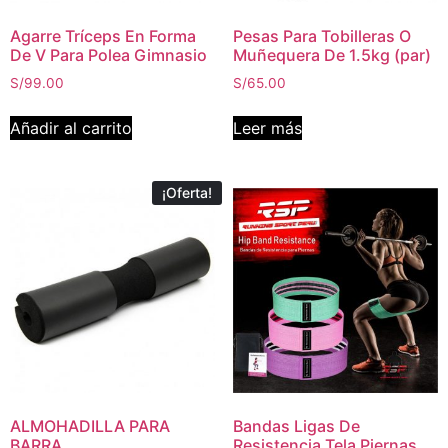
Agarre Tríceps En Forma
Pesas Para Tobilleras O
De V Para Polea Gimnasio
Muñequera De 1.5kg (par)
S/
99.00
S/
65.00
Añadir al carrito
Leer más
¡Oferta!
ALMOHADILLA PARA
Bandas Ligas De
BARRA
Resistencia Tela Piernas