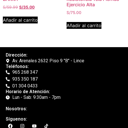
Ejercicio Alta
S/
59.99
S/
35.00
S/
75.00
Añadir al carrito
Añadir al carrito
Dirección:
Av. Arenales 2632 Piso 9 "B" - Lince
Teléfonos:
965 268 347
935 350 187
01 304 0433
Horario de Atención:
Lun - Sab: 9:30am - 7pm
Nosotros:
Síguenos: