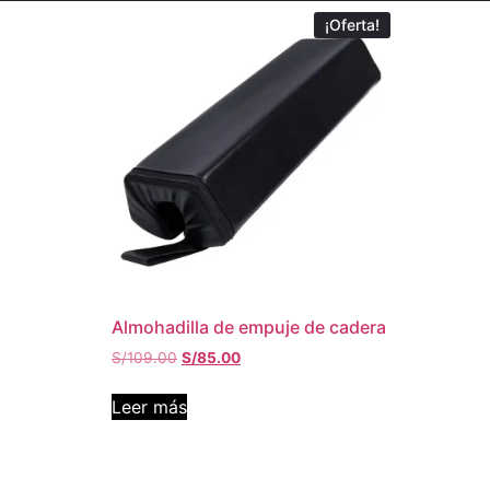
¡Oferta!
Almohadilla de empuje de cadera
S/
109.00
S/
85.00
Leer más