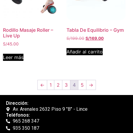
Rodillo Masaje Roller –
Tabla De Equilibrio – Gym
Live Up
S/
199.00
S/
169.00
S/
45.00
Añadir al carrito
Leer más
←
1
2
3
4
5
→
Dirección:
Av. Arenales 2632 Piso 9 "B" - Lince
Teléfonos:
965 268 347
935 350 187