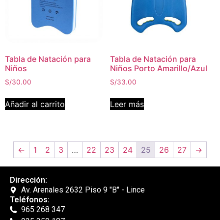
Tabla de Natación para
Tabla de Natación para
Niños
Niños Porto Amarillo/Azul
S/
30.00
S/
33.00
Añadir al carrito
Leer más
←
1
2
3
…
22
23
24
25
26
27
→
Dirección:
Av. Arenales 2632 Piso 9 "B" - Lince
Teléfonos:
965 268 347