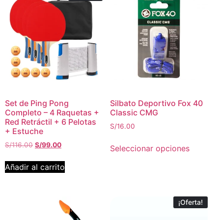
Set de Ping Pong
Silbato Deportivo Fox 40
Completo – 4 Raquetas +
Classic CMG
Red Retráctil + 6 Pelotas
S/
16.00
+ Estuche
S/
116.00
S/
99.00
Seleccionar opciones
Añadir al carrito
¡Oferta!