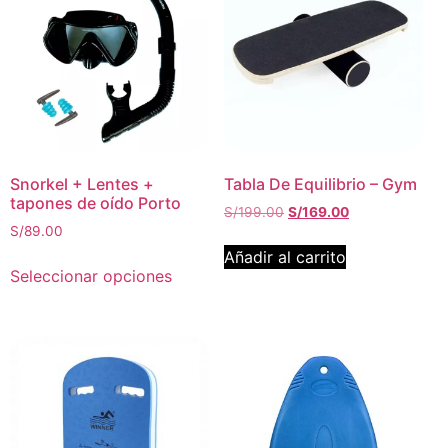
Snorkel + Lentes +
Tabla De Equilibrio – Gym
tapones de oído Porto
S/
199.00
S/
169.00
S/
89.00
Añadir al carrito
Seleccionar opciones