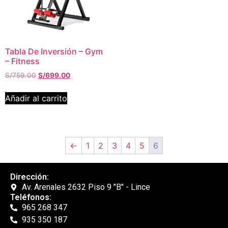
Tabla De Inversión – Gym
– Fitness
S/
759.00
S/
699.00
Añadir al carrito
←
1
2
3
4
5
6
Dirección:
Av. Arenales 2632 Piso 9 "B" - Lince
Teléfonos:
965 268 347
935 350 187