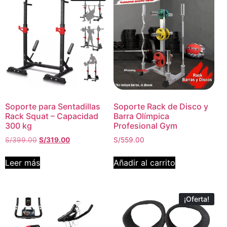
Soporte para Sentadillas
Soporte Rack de Disco y
Rack Squat – Capacidad
Barra Olímpica
300 kg
Profesional Gym
S/
399.00
S/
319.00
S/
559.00
Leer más
Añadir al carrito
¡Oferta!